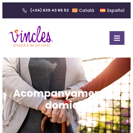
(+34) 639 43 65 52
Català
Español
Acompanyaments a
domicili